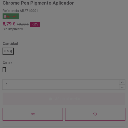
Chrome Pen Pigmento Aplicador
Referencia
AR2710001

Agotado
8,79 €
10,99 €
-20%
Sin impuesto
Cantidad
0.5 g
Color
Holographic silver
Violet chameleon
Crimson chameleon
Magenta mirror
Pink opal
Holographic gold
Añadir al carrito