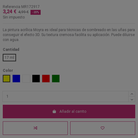
Referencia
MR172917
3,24 €
4,99 €
-35%
Sin impuesto
La pintura acrílica Moyra es ideal para técnicas de sombreado en las uñas para
conseguir el efecto 3D. Su textura cremosa facilita su aplicación. Puede diluirse
con agua.
Cantidad
17 ml
Color
Amarillo
Azul
Blanco
Negro
Rojo
Verde
Añadir al carrito