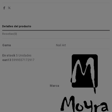
Detalles del producto
Reseñas
(0)
Gama
Nail Art
En stock
5 Unidades
ean13
5999557172917
Marca