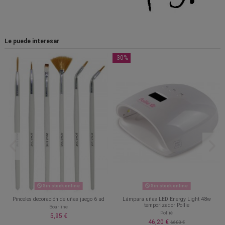
Le puede interesar
-30%
Sin stock online
Sin stock online
Pinceles decoración de uñas juego 6 ud
Lámpara uñas LED Energy Light 48w
temporizador Pollie
Boarline
Pollié
5,95 €
46,20 €
66,00 €