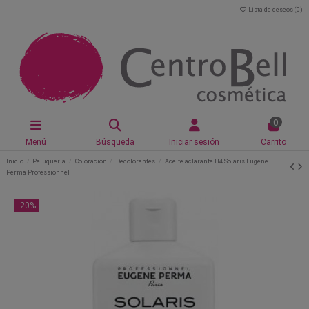
Lista de deseos (
0
)
0
Menú
Búsqueda
Iniciar sesión
Carrito
Inicio
Peluquería
Coloración
Decolorantes
Aceite aclarante H4 Solaris Eugene
Perma Professionnel
-20%