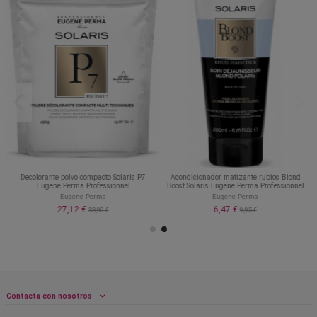
Decolorante polvo compacto Solaris P7
Acondicionador matizante rubios Blond
Eugene Perma Professionnel
Boost Solaris Eugene Perma Professionnel
Eugene-Perma
Eugene-Perma
27,12 €
6,47 €
33,90 €
9,95 €
Contacta con nosotros