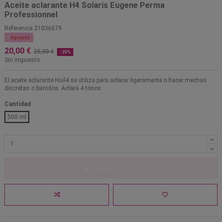
Aceite aclarante H4 Solaris Eugene Perma
Professionnel
Referencia
21036679

Agotado
20,00 €
25,00 €
-20%
Sin impuesto
El aceite aclarante Huil4 se utiliza para aclarar ligeramente o hacer mechas
discretas o barridos. Aclara 4 tonos
Cantidad
500 ml
Añadir al carrito