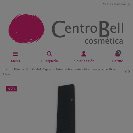
Lista de deseos (
0
)
0
Menú
Búsqueda
Iniciar sesión
Carrito
Inicio
Peluquería
Cuidado Capilar
Peine carbono antiestático nylon pua metálica
Asuer
-30%