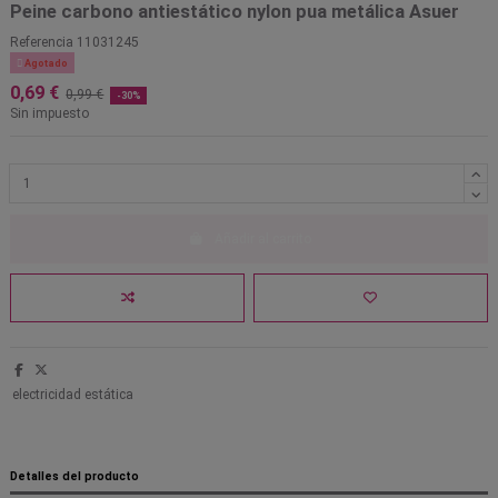
Peine carbono antiestático nylon pua metálica Asuer
Referencia
11031245

Agotado
0,69 €
0,99 €
-30%
Sin impuesto
Añadir al carrito
electricidad estática
Detalles del producto