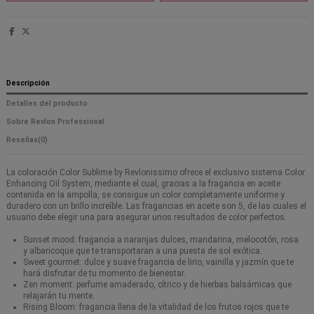
Descripción
Detalles del producto
Sobre Revlon Professional
Reseñas
(0)
La coloración Color Sublime by Revlonissimo ofrece el exclusivo sistema Color
Enhancing Oil System, mediante el cual, gracias a la fragancia en aceite
contenida en la ampolla, se consigue un color completamente uniforme y
duradero con un brillo increíble. Las fragancias en aceite son 5, de las cuales el
usuario debe elegir una para asegurar unos resultados de color perfectos.
Sunset mood: fragancia a naranjas dulces, mandarina, melocotón, rosa
y albaricoque que te transportaran a una puesta de sol exótica.
Sweet gourmet: dulce y suave fragancia de lirio, vainilla y jazmín que te
hará disfrutar de tu momento de bienestar.
Zen moment: perfume amaderado, cítrico y de hierbas balsámicas que
relajarán tu mente.
Rising Bloom: fragancia llena de la vitalidad de los frutos rojos que te