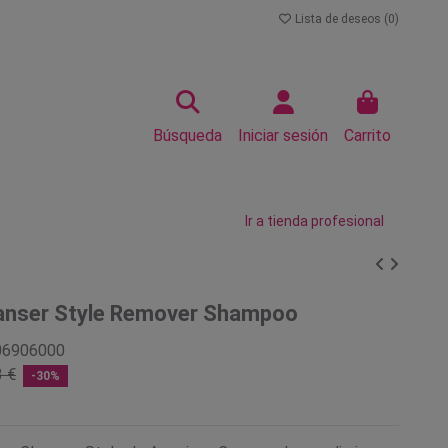
Lista de deseos (
0
)
Búsqueda
Iniciar sesión
Carrito
Ir a tienda profesional
anser Style Remover Shampoo
06906000
3 €
-30%