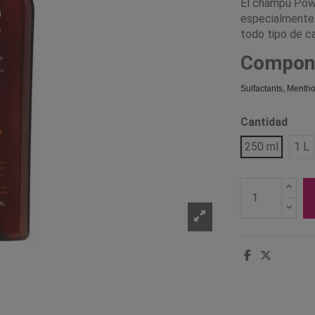
El champú Powe
especialmente 
todo tipo de ca
Compon
Sulfactants, Menth
Cantidad
250 ml
1 L