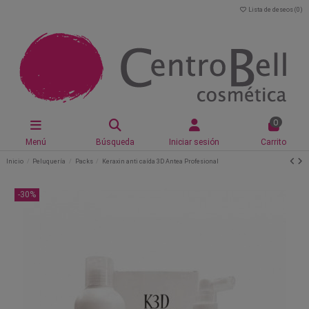
Lista de deseos (
0
)
0
Menú
Búsqueda
Iniciar sesión
Carrito
Inicio
Peluquería
Packs
Keraxin anti caída 3D Antea Profesional
-30%