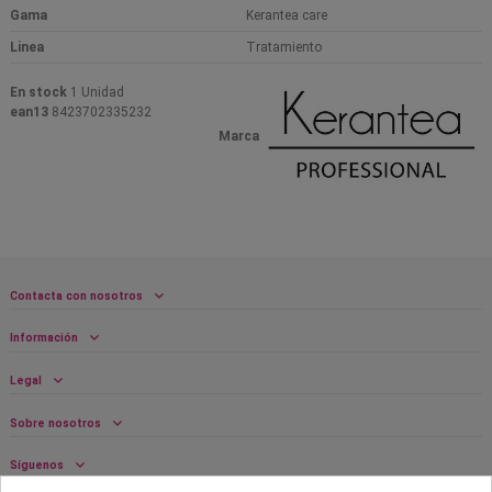
Gama
Kerantea care
Linea
Tratamiento
En stock
1 Unidad
ean13
8423702335232
Marca
Contacta con nosotros
Información
Legal
Sobre nosotros
Síguenos