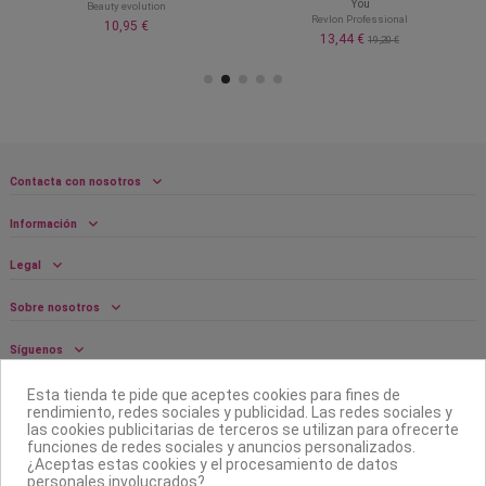
You
Beauty evolution
Revlon Professional
10,95 €
13,44 €
19,20 €
Contacta con nosotros
Información
Legal
Sobre nosotros
Síguenos
Boletín
Esta tienda te pide que aceptes cookies para fines de
rendimiento, redes sociales y publicidad. Las redes sociales y
las cookies publicitarias de terceros se utilizan para ofrecerte
funciones de redes sociales y anuncios personalizados.
¿Aceptas estas cookies y el procesamiento de datos
personales involucrados?