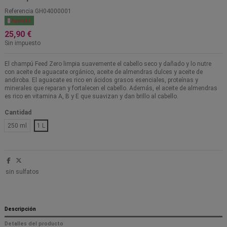
Referencia
GH04000001

Agotado
25,90 €
Sin impuesto
El champú Feed Zero limpia suavemente el cabello seco y dañado y lo nutre
con aceite de aguacate orgánico, aceite de almendras dulces y aceite de
andiroba. El aguacate es rico en ácidos grasos esenciales, proteínas y
minerales que reparan y fortalecen el cabello. Además, el aceite de almendras
es rico en vitamina A, B y E que suavizan y dan brillo al cabello.
Cantidad
250 ml
1 L
sin sulfatos
Descripción
Detalles del producto