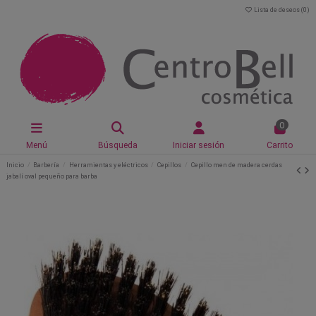
Lista de deseos (
0
)
0
Menú
Búsqueda
Iniciar sesión
Carrito
Inicio
Barbería
Herramientas y eléctricos
Cepillos
Cepillo men de madera cerdas
jabalí oval pequeño para barba