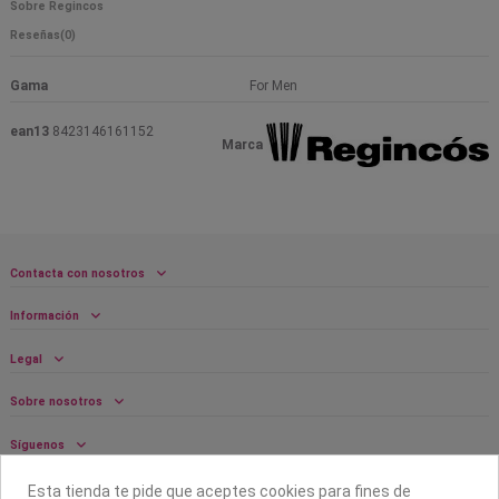
Sobre Regincos
Reseñas
(0)
Gama
For Men
ean13
8423146161152
Marca
Contacta con nosotros
Información
Legal
Sobre nosotros
Síguenos
Boletín
Esta tienda te pide que aceptes cookies para fines de