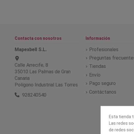
Contacta con nosotros
Información
Mapexbell S.L.
Profesionales
Preguntas frecuente
Calle Arrecife, 8
Tiendas
35010 Las Palmas de Gran
Envío
Canaria
Pago seguro
Polígono Industrial Las Torres
Contáctanos
928240540
Esta tienda t
Las redes soc
de redes soc