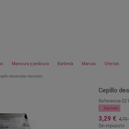
as
Manicura y pedicura
Barbería
Marcas
Ofertas
epillo desenredar decorado
Cepillo de
Referencia
02

Agotado
3,29 €
4,70 
Sin impuesto