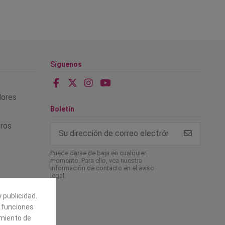
Síguenos
alores
Boletín
tros
Puede darse de baja en cualquier
momento. Para ello, vea nuestra
información de contacto en el aviso
legal.
 publicidad.
e funciones
amiento de