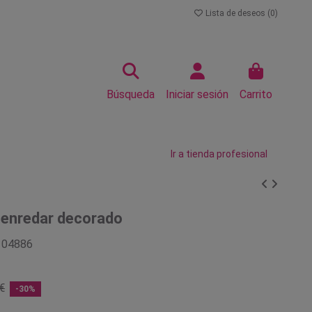
Lista de deseos (
0
)
Búsqueda
Iniciar sesión
Carrito
Ir a tienda profesional
senredar decorado
104886
€
-30%