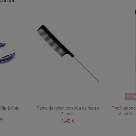
praron:
Si
 Vip & Chic
Peine de nylon con púa de hierro
Tydfil acond
Eurostil
Arual Cos
up
1,40 €