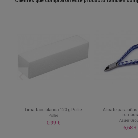
Clientes que compraron este producto también com
rpidor
Lima taco blanca 120 g Pollie
Alicate para uñas
rombos
Pollié
Asuer Gro
0,99 €
6,68 €