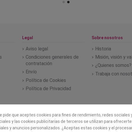
Legal
Sobre nosotros
Aviso legal
Historia
s
Condiciones generales de
Misión, visión y v
contratación
¿Quienes somos?
Envío
Trabaja con noso
Política de Cookies
Política de Privacidad
e pide que aceptes cookies para fines de rendimiento, redes sociales y
iales y las cookies publicitarias de terceros se utilizan para ofrecert
iales y anuncios personalizados. ¿Aceptas estas cookies y el proces