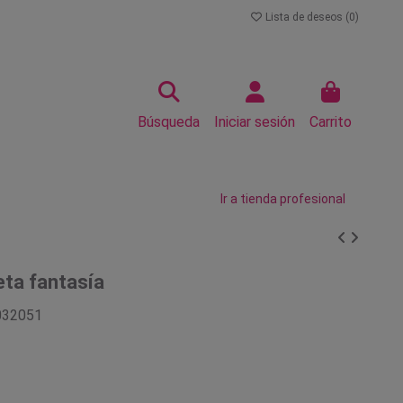
Lista de deseos (
0
)
Búsqueda
Iniciar sesión
Carrito
Ir a tienda profesional
leta fantasía
032051