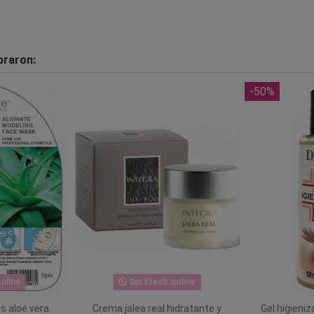
praron:
-50%
nline
Sin stock online
os aloe vera
Crema jalea real hidratante y
Gel higieniz