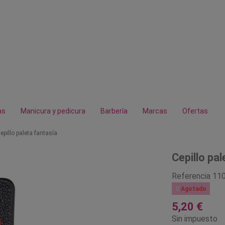
as
Manicura y pedicura
Barbería
Marcas
Ofertas
epillo paleta fantasía
Cepillo pa
Referencia
11

Agotado
5,20 €
Sin impuesto