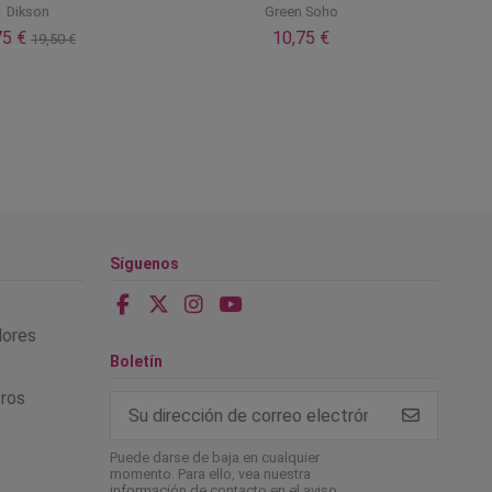
Dikson
Green Soho
75 €
10,75 €
19,50 €
Síguenos
alores
Boletín
tros
Puede darse de baja en cualquier
momento. Para ello, vea nuestra
información de contacto en el aviso