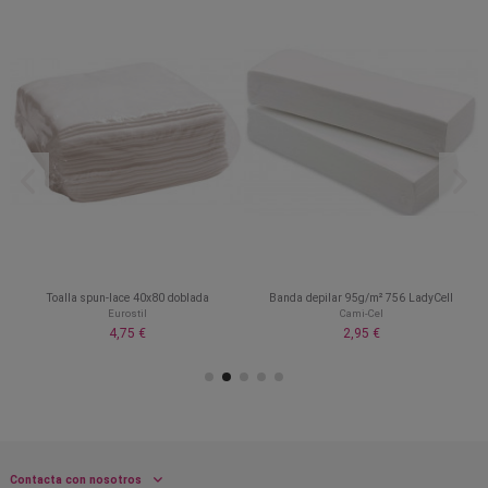
Toalla spun-lace 40x80 doblada
Banda depilar 95g/m² 756 LadyCell
Eurostil
Cami-Cel
4,75 €
2,95 €
Contacta con nosotros