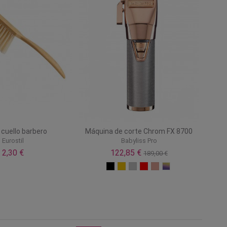
o cuello barbero
Máquina de corte Chrom FX 8700
Eurostil
Babyliss Pro
2,30 €
122,85 €
189,00 €