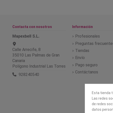
Contacta con nosotros
Información
Mapexbell S.L.
Profesionales
Preguntas frecuente
Calle Arrecife, 8
Tiendas
35010 Las Palmas de Gran
Envío
Canaria
Pago seguro
Polígono Industrial Las Torres
Contáctanos
928240540
Esta tienda t
Las redes soc
de redes soc
datos person