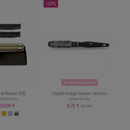
-20%
Sin stock online
al Shaver S2E
Cepillo Image Classic térmico
abyliss Pro
Asuer Group
20,00 €
9,72 €
12,15 €