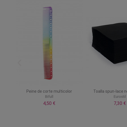
m
Peine de corte multicolor
Toalla spun-lace 
Bifull
Eurostil
4,50 €
7,30 €