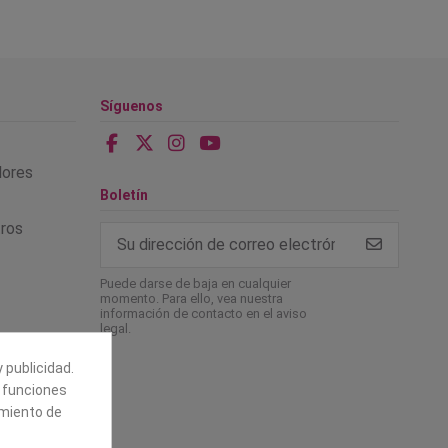
Síguenos
alores
Boletín
tros
Puede darse de baja en cualquier
momento. Para ello, vea nuestra
información de contacto en el aviso
legal.
 publicidad.
e funciones
amiento de