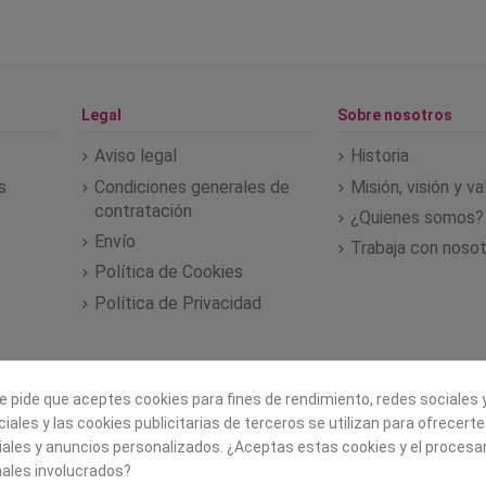
Legal
Sobre nosotros
Aviso legal
Historia
s
Condiciones generales de
Misión, visión y v
contratación
¿Quienes somos?
Envío
Trabaja con noso
Política de Cookies
Política de Privacidad
e pide que aceptes cookies para fines de rendimiento, redes sociales y
iales y las cookies publicitarias de terceros se utilizan para ofrecert
iales y anuncios personalizados. ¿Aceptas estas cookies y el proces
ales involucrados?