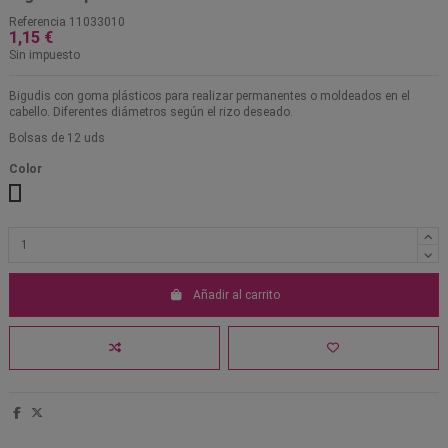
Referencia
11033010
1,15 €
Sin impuesto
Bigudis con goma plásticos para realizar permanentes o moldeados en el
cabello. Diferentes diámetros según el rizo deseado.
Bolsas de 12 uds
Color
02 Blanco-rosa
03 Rosa-amarillo
04 Amarillo-rojo
05 Rojo-azul
06 Azul-gris
07 Gris-negro
01 Verde-blanco
Añadir al carrito