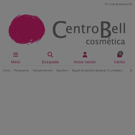
Lista de deseos (
0
)
0
Menú
Búsqueda
Iniciar sesión
Carrito
Inicio
Peluquería
Complementos
Bigudíes
Bigudí de plástico bolsa de 12 unidades