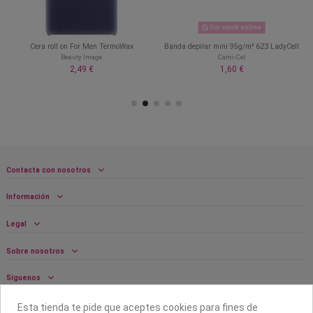
Sin stock online
Cera roll on For Men TermoWax
Banda depilar mini 95g/m² 623 LadyCell
Beauty Image
Cami-Cel
2,49 €
1,60 €
Contacta con nosotros
Información
Legal
Sobre nosotros
Síguenos
Boletín
Esta tienda te pide que aceptes cookies para fines de