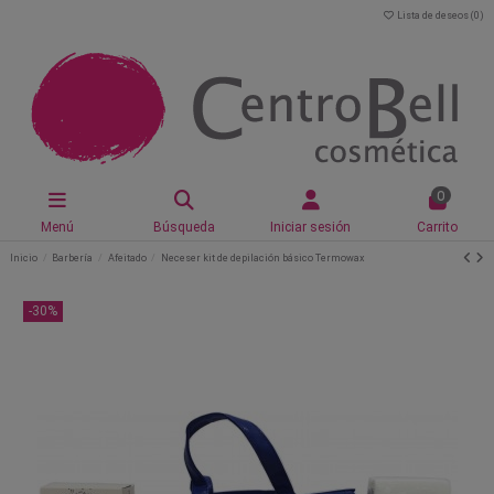
Lista de deseos (
0
)
0
Menú
Búsqueda
Iniciar sesión
Carrito
Inicio
Barbería
Afeitado
Neceser kit de depilación básico Termowax
-30%