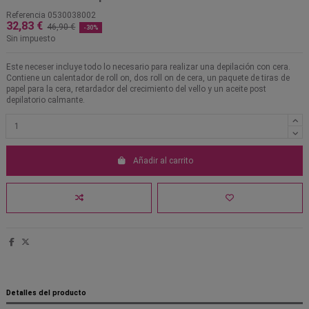
Referencia
0530038002
32,83 €
46,90 €
-30%
Sin impuesto
Este neceser incluye todo lo necesario para realizar una depilación con cera.
Contiene un calentador de roll on, dos roll on de cera, un paquete de tiras de
papel para la cera, retardador del crecimiento del vello y un aceite post
depilatorio calmante.
Añadir al carrito
Detalles del producto