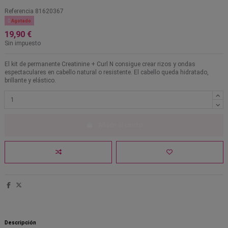
Referencia
81620367

Agotado
19,90 €
Sin impuesto
El kit de permanente Creatinine + Curl N consigue crear rizos y ondas
espectaculares en cabello natural o resistente. El cabello queda hidratado,
brillante y elástico.
Añadir al carrito
Descripción