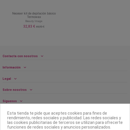
Neceser kit de depilación básico
Termowax
Beauty Image
32,83 €
46,90 €
Contacta con nosotros
Información
Legal
Sobre nosotros
Síguenos
Boletín
Esta tienda te pide que aceptes cookies para fines de
rendimiento, redes sociales y publicidad. Las redes sociales y
las cookies publicitarias de terceros se utilizan para ofrecerte
funciones de redes sociales y anuncios personalizados.