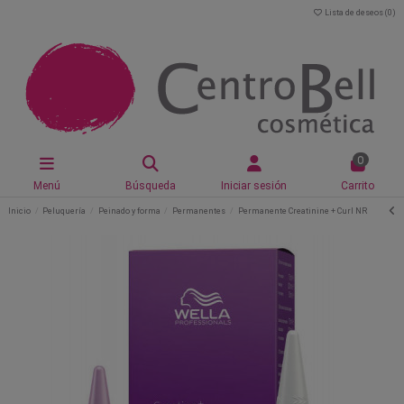
Lista de deseos (
0
)
0
Menú
Búsqueda
Iniciar sesión
Carrito
Inicio
Peluquería
Peinado y forma
Permanentes
Permanente Creatinine + Curl NR