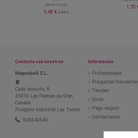
Asuer Group
1,70 €
3,48 €
6,95 €
Contacta con nosotros
Información
Mapexbell S.L.
Profesionales
Preguntas frecuente
Calle Arrecife, 8
Tiendas
35010 Las Palmas de Gran
Envío
Canaria
Pago seguro
Polígono Industrial Las Torres
Contáctanos
928240540