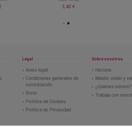
3,40 €
Legal
Sobre nosotros
Aviso legal
Historia
s
Condiciones generales de
Misión, visión y v
contratación
¿Quienes somos?
Envío
Trabaja con noso
Política de Cookies
Política de Privacidad