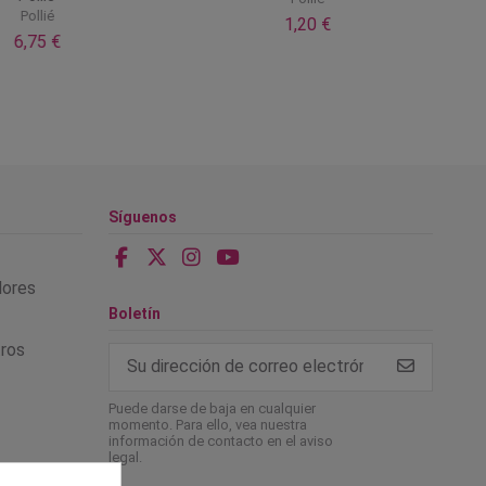
Pollié
1,20 €
6,75 €
Síguenos
alores
Boletín
tros
Puede darse de baja en cualquier
momento. Para ello, vea nuestra
información de contacto en el aviso
legal.