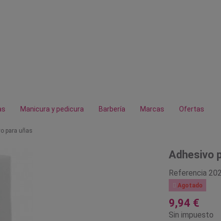
as
Manicura y pedicura
Barbería
Marcas
Ofertas
o para uñas
Adhesivo 
Referencia
20

Agotado
9,94 €
Sin impuesto