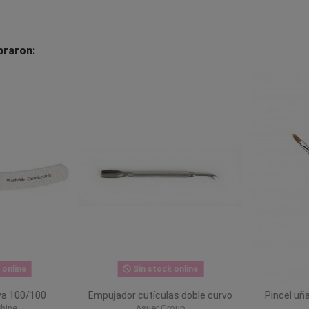
praron:
nline
Sin stock online
a 100/100
Empujador cutículas doble curvo
Pincel uñas
ine
Asuer Group