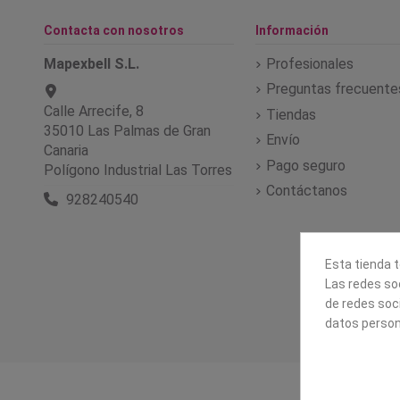
Contacta con nosotros
Información
Mapexbell S.L.
Profesionales
Preguntas frecuente
Calle Arrecife, 8
Tiendas
35010 Las Palmas de Gran
Envío
Canaria
Pago seguro
Polígono Industrial Las Torres
Contáctanos
928240540
Esta tienda t
Las redes soc
de redes soc
datos person