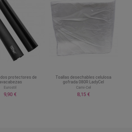
dos protectores de
Toallas desechables celulosa
vacabezas
gofrada 080R LadyCel
Eurostil
Cami-Cel
9,90 €
8,15 €