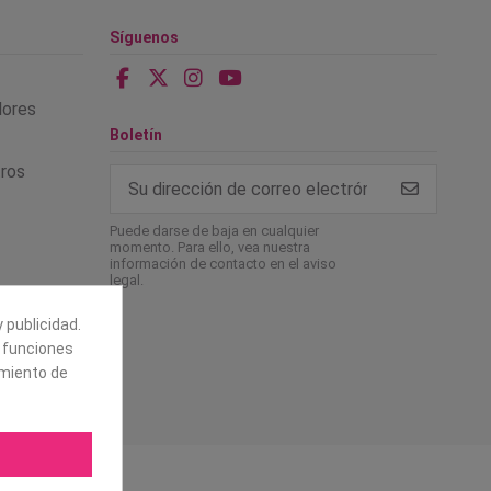
Síguenos
alores
Boletín
tros
Puede darse de baja en cualquier
momento. Para ello, vea nuestra
información de contacto en el aviso
legal.
 publicidad.
e funciones
amiento de