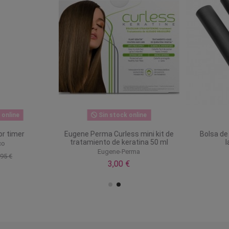
nline
Sin stock online
 timer
Eugene Perma Curless mini kit de
Bolsa de 
tratamiento de keratina 50 ml
la
o
Eugene-Perma
5 €
3,00 €