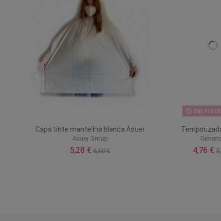
Sin stock o
 paso
Capa tinte mantelina blanca Asuer
Temporizador
Asuer Group
Generic
5,28 €
4,76 €
6,60 €
5,9