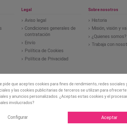
Legal
Sobre nosotros
Aviso legal
Historia
s
Condiciones generales de
Misión, visión y v
contratación
¿Quienes somos?
Envío
Trabaja con noso
Política de Cookies
Política de Privacidad
e pide que aceptes cookies para fines de rendimiento, redes sociales y
iales y las cookies publicitarias de terceros se utilizan para ofrecert
iales y anuncios personalizados. ¿Aceptas estas cookies y el proces
ales involucrados?
Configurar
Aceptar