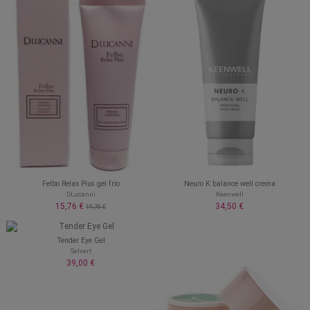
Felbo Relax Plus gel frío
Neuro K balance well crema
DLucanni
Keenwell
15,76 €
34,50 €
19,70 €
Tender Eye Gel
Selvert
39,00 €