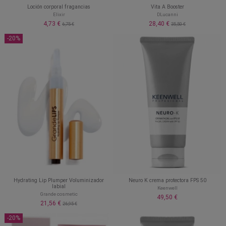
Loción corporal fragancias
Vita A Booster
Elixir
DLucanni
4,73 €
28,40 €
6,75 €
35,50 €
-20%
Hydrating Lip Plumper Voluminizador
Neuro K crema protectora FPS 50
labial
Keenwell
Grande cosmetic
49,50 €
21,56 €
26,95 €
-20%