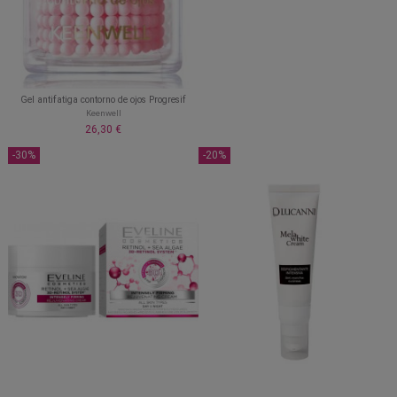
Gel antifatiga contorno de ojos Progresif
Keenwell
26,30 €
-30%
-20%