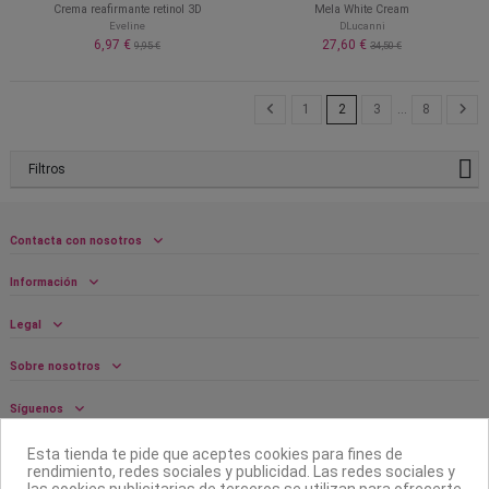
Crema reafirmante retinol 3D
Mela White Cream
Eveline
DLucanni
6,97 €
27,60 €
9,95 €
34,50 €
1
2
3
…
8
Filtros
Contacta con nosotros
Información
Legal
Sobre nosotros
Síguenos
Boletín
Esta tienda te pide que aceptes cookies para fines de
rendimiento, redes sociales y publicidad. Las redes sociales y