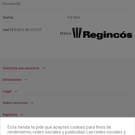
Reseñas
(0)
Gama
For Men
ean13
8423146153157
Marca
Contacta con nosotros
Información
Legal
Sobre nosotros
Síguenos
Boletín
Esta tienda te pide que aceptes cookies para fines de
rendimiento, redes sociales y publicidad. Las redes sociales y