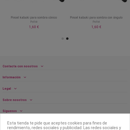
Pincel kabuki para sombra cónico
Pincel kabuki para sombra con ángulo
Pollié
Pollié
1,60 €
1,60 €
Contacta con nosotros
Información
Legal
Sobre nosotros
Síguenos
Boletín
Esta tienda te pide que aceptes cookies para fines de
rendimiento, redes sociales y publicidad. Las redes sociales y