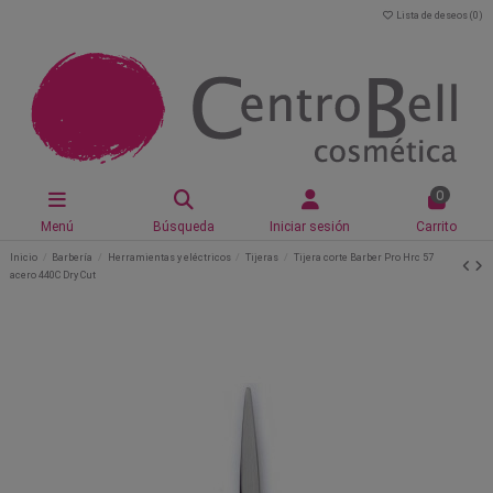
Lista de deseos (
0
)
0
Menú
Búsqueda
Iniciar sesión
Carrito
Inicio
Barbería
Herramientas y eléctricos
Tijeras
Tijera corte Barber Pro Hrc 57
acero 440C Dry Cut