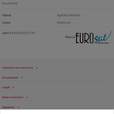
Reseñas
(0)
Gama
Aparato electrico
Linea
Extension
ean13
8423029023799
Marca
Contacta con nosotros
Información
Legal
Sobre nosotros
Síguenos