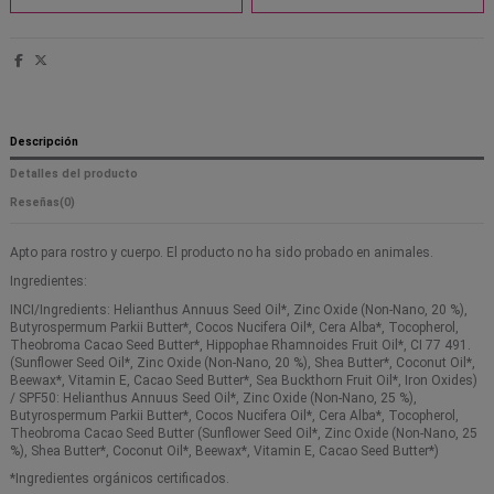
Descripción
Detalles del producto
Reseñas
(0)
Apto para rostro y cuerpo. El producto no ha sido probado en animales.
Ingredientes:
INCI/Ingredients: Helianthus Annuus Seed Oil*, Zinc Oxide (Non-Nano, 20 %),
Butyrospermum Parkii Butter*, Cocos Nucifera Oil*, Cera Alba*, Tocopherol,
Theobroma Cacao Seed Butter*, Hippophae Rhamnoides Fruit Oil*, CI 77 491.
(Sunflower Seed Oil*, Zinc Oxide (Non-Nano, 20 %), Shea Butter*, Coconut Oil*,
Beewax*, Vitamin E, Cacao Seed Butter*, Sea Buckthorn Fruit Oil*, Iron Oxides)
/ SPF50: Helianthus Annuus Seed Oil*, Zinc Oxide (Non-Nano, 25 %),
Butyrospermum Parkii Butter*, Cocos Nucifera Oil*, Cera Alba*, Tocopherol,
Theobroma Cacao Seed Butter (Sunflower Seed Oil*, Zinc Oxide (Non-Nano, 25
%), Shea Butter*, Coconut Oil*, Beewax*, Vitamin E, Cacao Seed Butter*)
*Ingredientes orgánicos certificados.