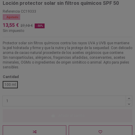
Loción protector solar sin filtros químicos SPF 50
Referencia
CC19333

Agotado
13,55 €
27,10 €
-50%
Sin impuesto
Protector solar sin filtros químicos contra los rayos UVA y UVB que mantiene
la piel hidratada y firme y que la nutre y la protege de la sequedad. Con delicado
aroma de cacao natural procedente de los aceites orgánicos que contiene.
Sin nanopartículas, alérgenos, fragancias añadidas, conservantes, aceites
minerales, OGMs o ingredientes de origen sintético o animal. Apto para pieles
sensibles.
Cantidad
100 ml
Añadir al carrito