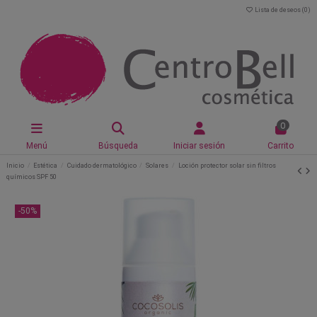
Lista de deseos (
0
)
0
Menú
Búsqueda
Iniciar sesión
Carrito
Inicio
Estética
Cuidado dermatológico
Solares
Loción protector solar sin filtros
químicos SPF 50
-50%