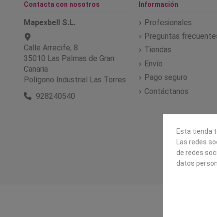
Contacta con nosotros
Información
Mapexbell S.L.
Profesionales
Preguntas frecuente
Calle Arrecife, 8
Tiendas
35010 Las Palmas de Gran
Envío
Canaria
Pago seguro
Polígono Industrial Las Torres
Contáctanos
928240540
Esta tienda t
Las redes soc
de redes soc
datos person