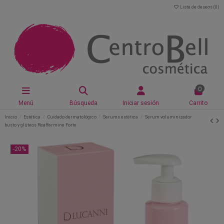
Lista de deseos (
0
)
0
Menú
Búsqueda
Iniciar sesión
Carrito
Inicio
Estética
Cuidado dermatológico
Serums estética
Serum voluminizador
busto y glúteos Reaffermine Forte
-20%