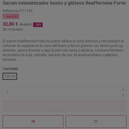
Serum voluminizador busto y glúteos Reaffermine Forte
Referencia
PT1193

Agotado
32,80 €
41,00 €
-20%
Sin impuesto
El serum Reaffermine Forte DLucanni rellena el vacío dérmico y remodelado el
volumen en especial en la zona del busto y de los glúteos con efecto push up.
Además, aporta firmeza y deja la piel más tersa y elástica. Contiene fermento
de proteína de soja, rahnella, extracto de raíz de anemarrahena y péptidos
tensores.
Cantidad
125 ml
Añadir al carrito