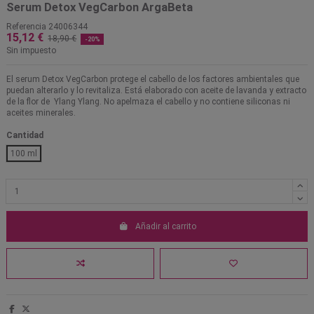
Serum Detox VegCarbon ArgaBeta
Referencia
24006344
15,12 €
18,90 €
-20%
Sin impuesto
El serum Detox VegCarbon protege el cabello de los factores ambientales que
puedan alterarlo y lo revitaliza. Está elaborado con aceite de lavanda y extracto
de la flor de Ylang Ylang. No apelmaza el cabello y no contiene siliconas ni
aceites minerales.
Cantidad
100 ml
Añadir al carrito