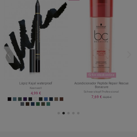
Sin stock online
Lápiz Kajal waterproof
Acondicionador Peptide Repair Rescue
Bonacure
Keenwell
Schwarzkopf Professional
4,99 €
7,69 €
10,99 €