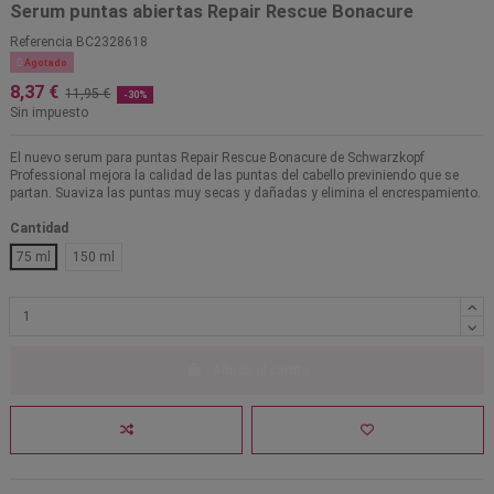
Serum puntas abiertas Repair Rescue Bonacure
Referencia
BC2328618

Agotado
8,37 €
11,95 €
-30%
Sin impuesto
El nuevo serum para puntas Repair Rescue Bonacure de Schwarzkopf
Professional mejora la calidad de las puntas del cabello previniendo que se
partan. Suaviza las puntas muy secas y dañadas y elimina el encrespamiento.
Cantidad
75 ml
150 ml
Añadir al carrito