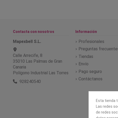
Contacta con nosotros
Información
Mapexbell S.L.
Profesionales
Preguntas frecuente
Calle Arrecife, 8
Tiendas
35010 Las Palmas de Gran
Envío
Canaria
Pago seguro
Polígono Industrial Las Torres
Contáctanos
928240540
Esta tienda t
Las redes soc
de redes soc