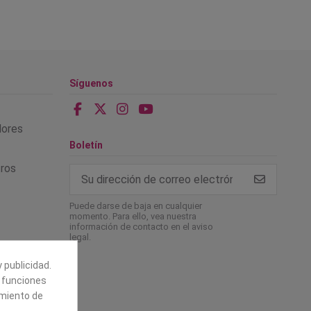
Síguenos
alores
Boletín
tros
Puede darse de baja en cualquier
momento. Para ello, vea nuestra
información de contacto en el aviso
legal.
 publicidad.
e funciones
amiento de