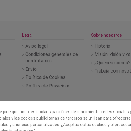
Legal
Sobre nosotros
Aviso legal
Historia
s
Condiciones generales de
Misión, visión y v
contratación
¿Quienes somos?
Envío
Trabaja con noso
Política de Cookies
Política de Privacidad
e pide que aceptes cookies para fines de rendimiento, redes sociales y
iales y las cookies publicitarias de terceros se utilizan para ofrecert
iales y anuncios personalizados. ¿Aceptas estas cookies y el proces