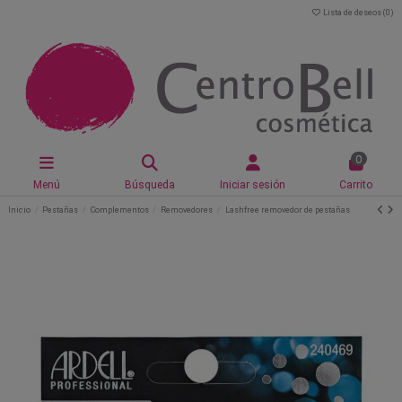
Lista de deseos (
0
)
0
Menú
Búsqueda
Iniciar sesión
Carrito
Inicio
Pestañas
Complementos
Removedores
Lashfree removedor de pestañas