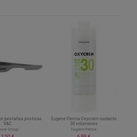
dor pestañas postizas
Eugene Perma Oxycrem oxidante
V&C
30 volúmenes
suer Group
Eugene-Perma
3,50 €
6,99 €