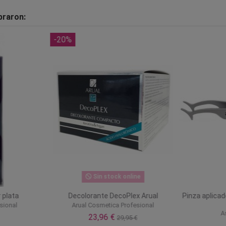
praron:
-20%
Sin stock online
 plata
Decolorante DecoPlex Arual
Pinza aplica
sional
Arual Cosmetica Profesional
A
23,96 €
29,95 €