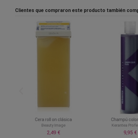
Clientes que compraron este producto también com
 623
Cera roll on clásica
Champú color
Beauty Image
Kerantea Profe
2,49 €
9,95 €