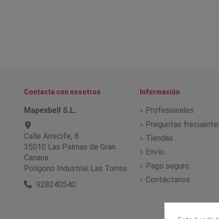
Contacta con nosotros
Información
Mapexbell S.L.
Profesionales
Preguntas frecuente
Calle Arrecife, 8
Tiendas
35010 Las Palmas de Gran
Envío
Canaria
Pago seguro
Polígono Industrial Las Torres
Contáctanos
928240540