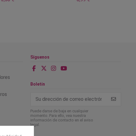
Síguenos
alores
Boletín
tros
Puede darse de baja en cualquier
momento. Para ello, vea nuestra
información de contacto en el aviso
legal.