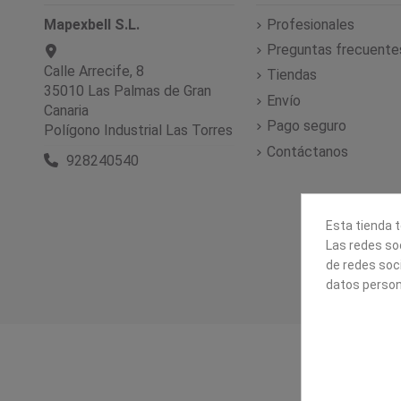
Mapexbell S.L.
Profesionales
Preguntas frecuente
Calle Arrecife, 8
Tiendas
35010 Las Palmas de Gran
Envío
Canaria
Pago seguro
Polígono Industrial Las Torres
Contáctanos
928240540
Esta tienda t
Las redes soc
de redes soc
datos person