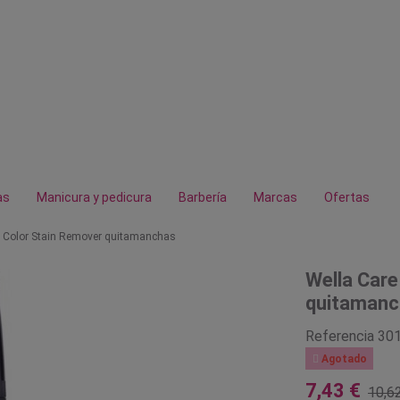
as
Manicura y pedicura
Barbería
Marcas
Ofertas
e Color Stain Remover quitamanchas
Wella Care
quitamanc
Referencia
30

Agotado
7,43 €
10,6