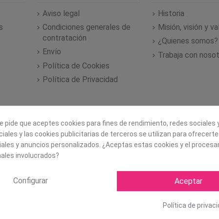
Aviso legal
Historia
s
Condiciones generales de
Misión, visión y v
contratación
¿Quienes somos?
Envío
Trabaja con noso
Política de Cookies
Política de Privacidad
e pide que aceptes cookies para fines de rendimiento, redes sociales y
iales y las cookies publicitarias de terceros se utilizan para ofrecert
iales y anuncios personalizados. ¿Aceptas estas cookies y el proces
ales involucrados?
Configurar
Aceptar
Copyright ©
2026 Mapexbell S
Política de privac