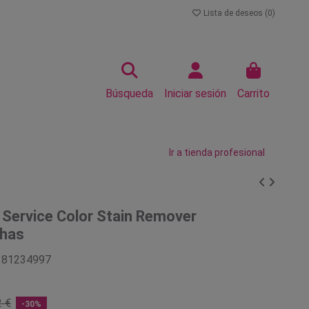
Lista de deseos (
0
)
Búsqueda
Iniciar sesión
Carrito
Ir a tienda profesional
 Service Color Stain Remover
has
181234997
2 €
-30%