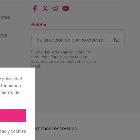
alores
Boletín
tros
Puede darse de baja en cualquier
momento. Para ello, vea nuestra
información de contacto en el aviso
legal.
 publicidad.
e funciones
amiento de
.L. Todos los derechos reservados.
idad y cookies