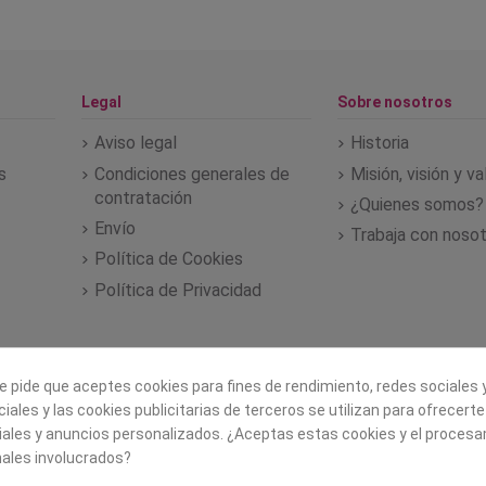
Legal
Sobre nosotros
Aviso legal
Historia
s
Condiciones generales de
Misión, visión y v
contratación
¿Quienes somos?
Envío
Trabaja con noso
Política de Cookies
Política de Privacidad
e pide que aceptes cookies para fines de rendimiento, redes sociales y
iales y las cookies publicitarias de terceros se utilizan para ofrecert
iales y anuncios personalizados. ¿Aceptas estas cookies y el proces
ales involucrados?