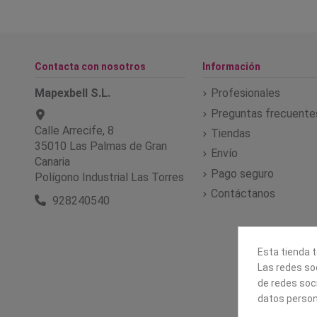
Contacta con nosotros
Información
Mapexbell S.L.
Profesionales
Preguntas frecuente
Calle Arrecife, 8
Tiendas
35010 Las Palmas de Gran
Envío
Canaria
Pago seguro
Polígono Industrial Las Torres
Contáctanos
928240540
Esta tienda t
Las redes soc
de redes soc
datos person