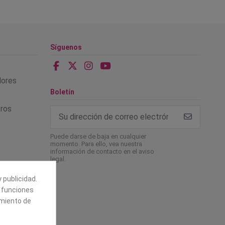
Síguenos
alores
Boletín
tros
Puede darse de baja en cualquier
momento. Para ello, vea nuestra
información de contacto en el aviso
legal.
 publicidad.
e funciones
amiento de