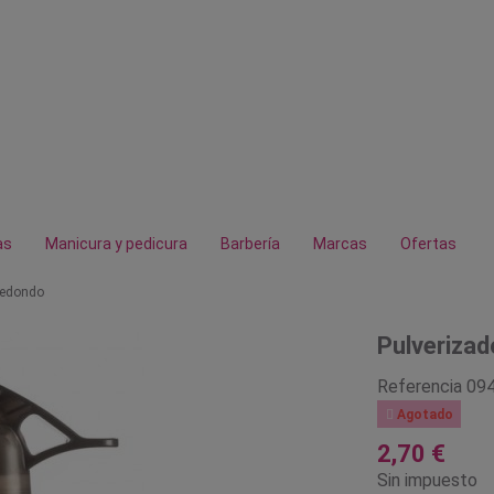
as
Manicura y pedicura
Barbería
Marcas
Ofertas
redondo
Pulverizad
Referencia
09

Agotado
2,70 €
Sin impuesto