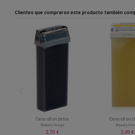
Clientes que compraron este producto también com
ery
Cera roll on detox
Cera roll on c
Beauty Image
Beauty Im
2,70 €
2,49 €