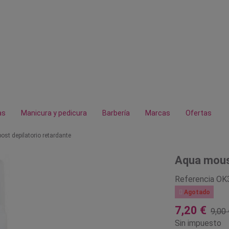
as
Manicura y pedicura
Barbería
Marcas
Ofertas
st depilatorio retardante
Aqua mouss
Referencia
OK

Agotado
7,20 €
9,00 
Sin impuesto