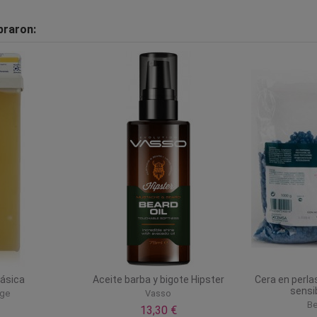
praron:
lásica
Aceite barba y bigote Hipster
Cera en perlas
sensi
age
Vasso
Be
13,30 €