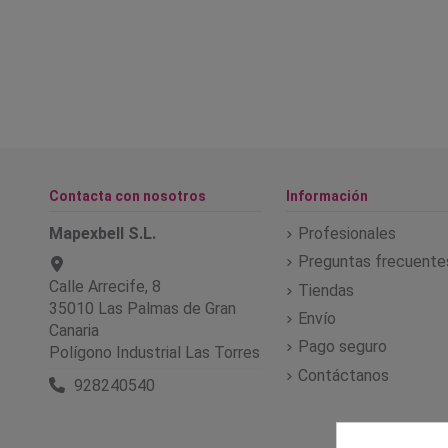
Contacta con nosotros
Información
Mapexbell S.L.
Profesionales
Preguntas frecuente
Calle Arrecife, 8
Tiendas
35010 Las Palmas de Gran
Envío
Canaria
Pago seguro
Polígono Industrial Las Torres
Contáctanos
928240540