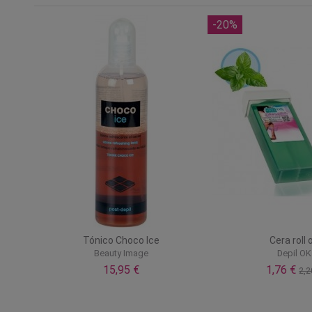
-20%
Tónico Choco Ice
Cera roll 
Beauty Image
Depil OK
15,95 €
1,76 €
2,2