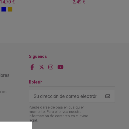
14,70 €
2,49 €
Síguenos
alores
Boletín
tros
Puede darse de baja en cualquier
momento. Para ello, vea nuestra
información de contacto en el aviso
legal.