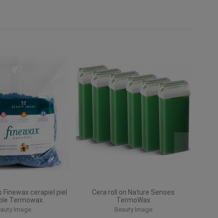
 Finewax cerapiel piel
Cera roll on Nature Senses
ble Termowax
TermoWax
auty Image
Beauty Image