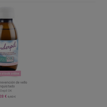
n stock online
revención de vello
nquistado
Depil OK
,28 €
6,60 €