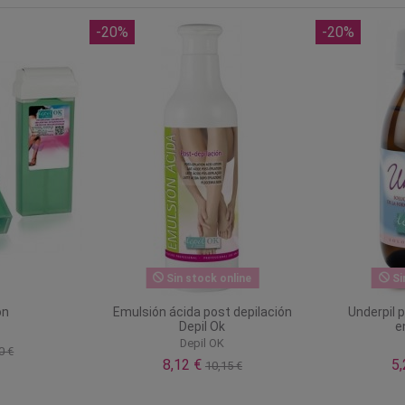
-20%
-20%
Sin stock online
Si
on
Emulsión ácida post depilación
Underpil p
Depil Ok
e
Depil OK
0 €
8,12 €
5
10,15 €