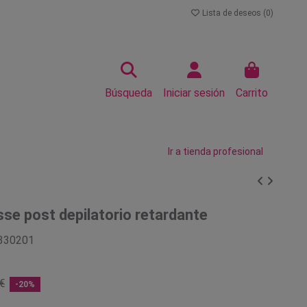
Lista de deseos (
0
)
Búsqueda
Iniciar sesión
Carrito
Ir a tienda profesional
e post depilatorio retardante
330201
€
-20%