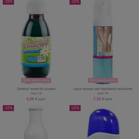
-20%
-20%
Sin stock online
Sin stock online
Underpil aceite de azuleno
Aqua mousse post depilatorio retardante
Depil OK
Depil OK
6,56 €
7,20 €
8,20 €
9,00 €
-20%
-20%