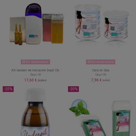
Sin stock online
Sin stock online
Kit neceser de iniciación Depil Ok
Cera en lata
Depil OK
Depil OK
17,60 €
7,96 €
22,00 €
9,95 €
-20%
-20%