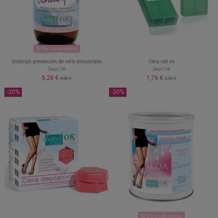
Sin stock online
Underpil prevención de vello enquistado
Cera roll on
Depil OK
Depil OK
5,28 €
1,76 €
6,60 €
2,20 €
-20%
-20%
Sin stock online