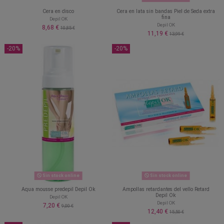
Cera en disco
Cera en lata sin bandas Piel de Seda extra
fina
Depil OK
Depil OK
8,68 €
10,85 €
11,19 €
13,99 €
-20%
-20%
Sin stock online
Sin stock online
Aqua mousse predepil Depil Ok
Ampollas retardantes del vello Retard
Depil Ok
Depil OK
Depil OK
7,20 €
9,00 €
12,40 €
15,50 €