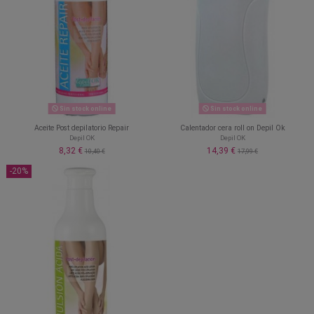
Sin stock online
Sin stock online
Aceite Post depilatorio Repair
Calentador cera roll on Depil Ok
Depil OK
Depil OK
8,32 €
14,39 €
10,40 €
17,99 €
-20%