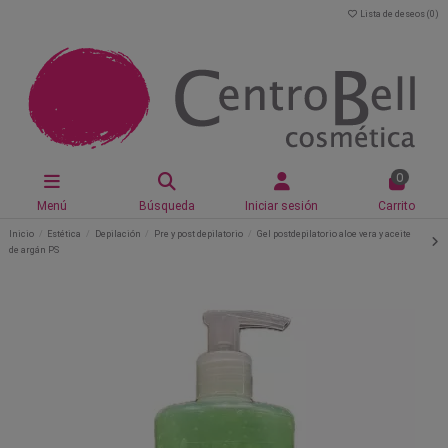
Lista de deseos (
0
)
0
Menú
Búsqueda
Iniciar sesión
Carrito
Inicio
Estética
Depilación
Pre y post depilatorio
Gel postdepilatorio aloe vera y aceite
de argán PS