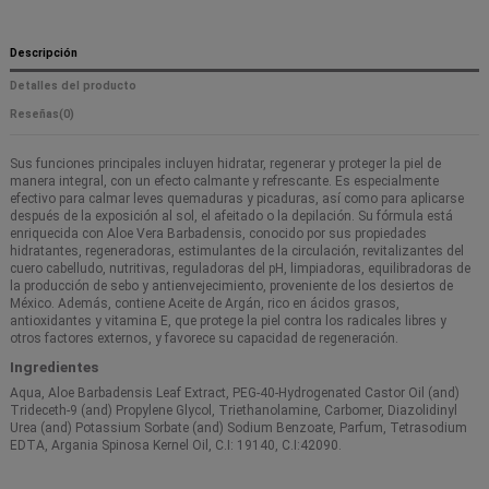
Descripción
Detalles del producto
Reseñas
(0)
Sus funciones principales incluyen hidratar, regenerar y proteger la piel de
manera integral, con un efecto calmante y refrescante. Es especialmente
efectivo para calmar leves quemaduras y picaduras, así como para aplicarse
después de la exposición al sol, el afeitado o la depilación. Su fórmula está
enriquecida con Aloe Vera Barbadensis, conocido por sus propiedades
hidratantes, regeneradoras, estimulantes de la circulación, revitalizantes del
cuero cabelludo, nutritivas, reguladoras del pH, limpiadoras, equilibradoras de
la producción de sebo y antienvejecimiento, proveniente de los desiertos de
México. Además, contiene Aceite de Argán, rico en ácidos grasos,
antioxidantes y vitamina E, que protege la piel contra los radicales libres y
otros factores externos, y favorece su capacidad de regeneración.
Ingredientes
Aqua, Aloe Barbadensis Leaf Extract, PEG-40-Hydrogenated Castor Oil (and)
Trideceth-9 (and) Propylene Glycol, Triethanolamine, Carbomer, Diazolidinyl
Urea (and) Potassium Sorbate (and) Sodium Benzoate, Parfum, Tetrasodium
EDTA, Argania Spinosa Kernel Oil, C.I: 19140, C.I:42090.