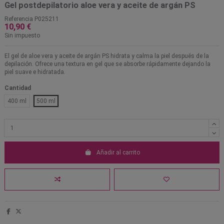
Gel postdepilatorio aloe vera y aceite de argán PS
Referencia
P025211
10,90 €
Sin impuesto
El gel de aloe vera y aceite de argán PS hidrata y calma la piel después de la
depilación. Ofrece una textura en gel que se absorbe rápidamente dejando la
piel suave e hidratada.
Cantidad
400 ml
500 ml
Añadir al carrito