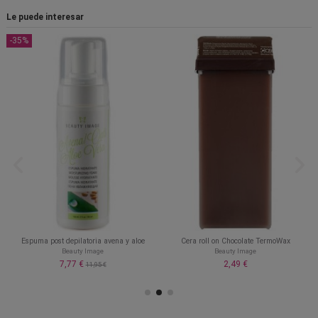
Le puede interesar
-35%
Espuma post depilatoria avena y aloe
Cera roll on Chocolate TermoWax
Beauty Image
Beauty Image
7,77 €
2,49 €
11,95 €