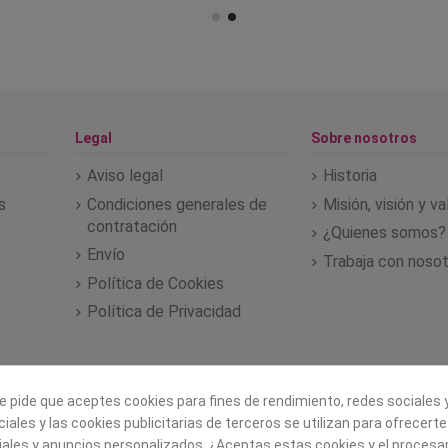
Legal
Sobre nosotros
Aviso legal
Historia
s
Condiciones generales de
Misión, visión y v
contratación
¿Quienes somos?
Envío
Trabaja con noso
Política de Cookies
Política de Privacidad
e pide que aceptes cookies para fines de rendimiento, redes sociales y
iales y las cookies publicitarias de terceros se utilizan para ofrecert
iales y anuncios personalizados. ¿Aceptas estas cookies y el proces