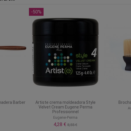
-50%
 madera Barber
Artiste crema moldeadora Style
Brocha
Velvet Cream Eugene Perma
A
Professionnel
Eugene-Perma
4,28 €
8,55 €