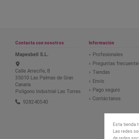
Contacta con nosotros
Información
Mapexbell S.L.
Profesionales
Preguntas frecuente
Calle Arrecife, 8
Tiendas
35010 Las Palmas de Gran
Envío
Canaria
Pago seguro
Polígono Industrial Las Torres
Contáctanos
928240540
Esta tienda t
Las redes soc
de redes soc