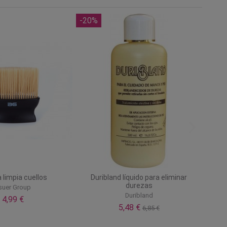
-20%
 limpia cuellos
Duribland líquido para eliminar
durezas
suer Group
Duribland
4,99 €
5,48 €
6,85 €