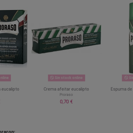
nline
Sin stock online
Si
n eucalipto
Crema afeitar eucalipto
Espuma de 
Proraso
€
0,70 €
praron: