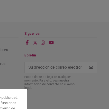
Síguenos
alores
Boletín
tros
Puede darse de baja en cualquier
momento. Para ello, vea nuestra
información de contacto en el aviso
legal.
 publicidad.
e funciones
amiento de