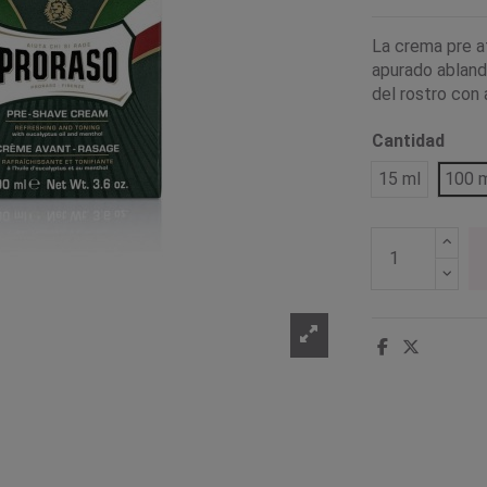
La crema pre af
apurado ablanda
del rostro con 
Cantidad
15 ml
100 