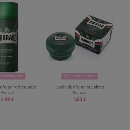
n stock online
Sin stock online
afeitar refrescante
Jabón de afeitar eucalipto
Proraso
Proraso
2,99 €
3,80 €