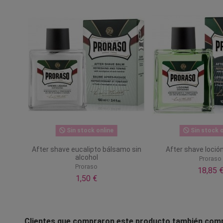
Sin stock online
Sin stock o
After shave eucalipto bálsamo sin
After shave loció
alcohol
Proraso
Proraso
18,85 
1,50 €
Clientes que compraron este producto también com