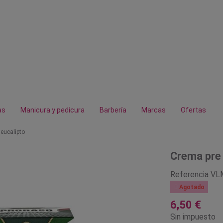
as
Manicura y pedicura
Barbería
Marcas
Ofertas
eucalipto
Crema pre 
Referencia
VL

Agotado
6,50 €
Sin impuesto