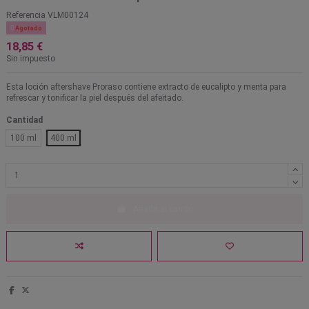
Referencia
VLM00124

Agotado
18,85 €
Sin impuesto
Esta loción aftershave Proraso contiene extracto de eucalipto y menta para
refrescar y tonificar la piel después del afeitado.
Cantidad
100 ml
400 ml
Añadir al carrito