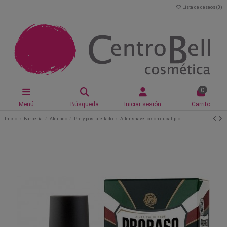
Lista de deseos (
0
)
0
Menú
Búsqueda
Iniciar sesión
Carrito
Inicio
Barbería
Afeitado
Pre y post afeitado
After shave loción eucalipto