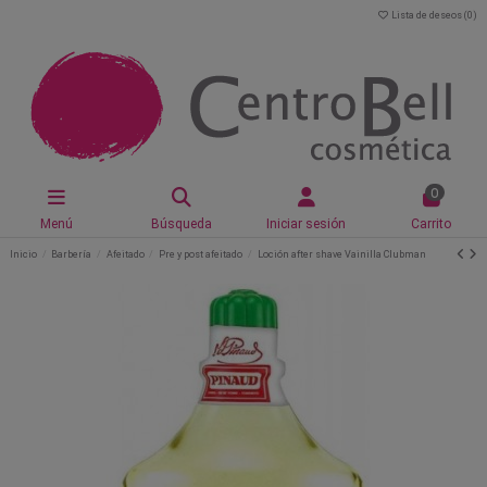
Lista de deseos (
0
)
0
Menú
Búsqueda
Iniciar sesión
Carrito
Inicio
Barbería
Afeitado
Pre y post afeitado
Loción after shave Vainilla Clubman