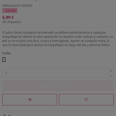
Referencia
K1432300

Agotado
5,99 €
Sin impuesto
El polvo facial compacto de Keenwell se adhiere perfectamente a cualquier
maquillaje sin alterar el color aportando un aspecto más sedoso y radiante. La
piel se ve mucho más fina, suave y homogénea. Aporta un acabado mate, lo
que lo hace ideal para retocar el maquillaje a lo largo del día y eliminar brillos.
Color
306
Añadir al carrito