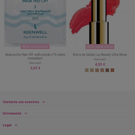
Sin stock online
Sin stock online
Mascarilla Peel Off reafirmante nº5 sobre
Barra de labios Lip Beauty Ultra Shine
monodosis
Keenwell
Keenwell
4,00 €
3,65 €
Contacta con nosotros
Información
Legal