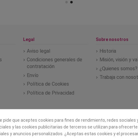
Legal
Sobre nosotros
Aviso legal
Historia
s
Condiciones generales de
Misión, visión y v
contratación
¿Quienes somos?
Envío
Trabaja con noso
Política de Cookies
Política de Privacidad
e pide que aceptes cookies para fines de rendimiento, redes sociales y
iales y las cookies publicitarias de terceros se utilizan para ofrecert
iales y anuncios personalizados. ¿Aceptas estas cookies y el proces