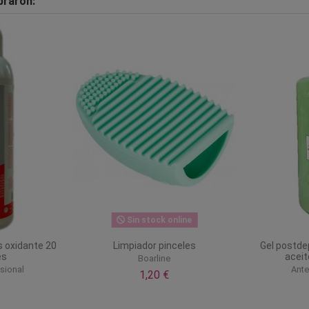
praron:
Sin stock online
s oxidante 20
Limpiador pinceles
Gel postdep
es
aceit
Boarline
sional
Ante
1,20 €