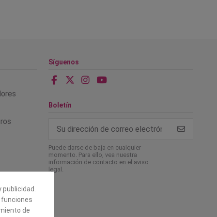
Síguenos
alores
Boletín
tros
Puede darse de baja en cualquier
momento. Para ello, vea nuestra
información de contacto en el aviso
legal.
 publicidad.
e funciones
amiento de