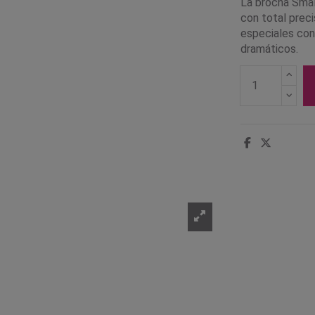
La brocha Smal
con total prec
especiales con
dramáticos.