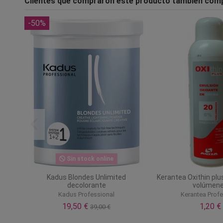
Clientes que compraron este producto también com
-50%
Sin stock online
dyCell
Kadus Blondes Unlimited
Kerantea Oxithin plu
decolorante
volúmen
Kadus Professional
Kerantea Profe
19,50 €
1,20 €
39,00 €