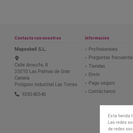
Contacta con nosotros
Información
Mapexbell S.L.
Profesionales
Preguntas frecuente
Calle Arrecife, 8
Tiendas
35010 Las Palmas de Gran
Envío
Canaria
Pago seguro
Polígono Industrial Las Torres
Contáctanos
928240540
Esta tienda t
Las redes soc
de redes soc