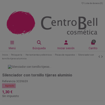
Lista de deseos (
0
)
0
Menú
Búsqueda
Iniciar sesión
Carrito
Inicio
Peluquería
Herramientas y eléctricos
Piezas de repuestos
Silenciador con
tornillo tijeras aluminio
Silenciador con tornillo tijeras aluminio
Referencia
3C09659

Agotado
1,30 €
Sin impuesto