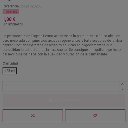
Referencia
06621020205

Agotado
1,00 €
Sin impuesto
La permanente de Eugene Perma Attentive es la permanente clásica alcalina
pero mejorada con principios activos regenerantes y fortalecedores de la fibra
capilar. Contiene extractos de algas rojas, ricas en oligoelementos que
consolidan la estructura de la fibra capilar. Se consigue un equilibrio perfecto
del nervio de los rizos con la suavidad y duración de la permanente.
Cantidad
125 ml
Añadir al carrito