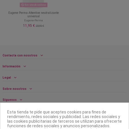
Sin stock online
Eugene Perma Attentive neutralizante
universal
Eugene-Perma
11,95 €
23,90 €
Contacta con nosotros
Información
Legal
Sobre nosotros
Síguenos
Boletín
Esta tienda te pide que aceptes cookies para fines de
rendimiento, redes sociales y publicidad. Las redes sociales y
las cookies publicitarias de terceros se utilizan para ofrecerte
funciones de redes sociales y anuncios personalizados.