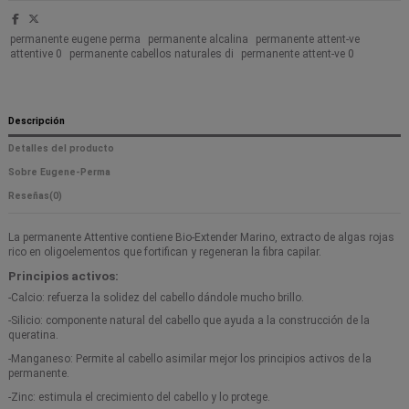
permanente eugene perma
permanente alcalina
permanente attent-ve
attentive 0
permanente cabellos naturales di
permanente attent-ve 0
Descripción
Detalles del producto
Sobre Eugene-Perma
Reseñas
(0)
La permanente Attentive contiene Bio-Extender Marino, extracto de algas rojas
rico en oligoelementos que fortifican y regeneran la fibra capilar.
Principios activos:
-Calcio: refuerza la solidez del cabello dándole mucho brillo.
-Silicio: componente natural del cabello que ayuda a la construcción de la
queratina.
-Manganeso: Permite al cabello asimilar mejor los principios activos de la
permanente.
-Zinc: estimula el crecimiento del cabello y lo protege.