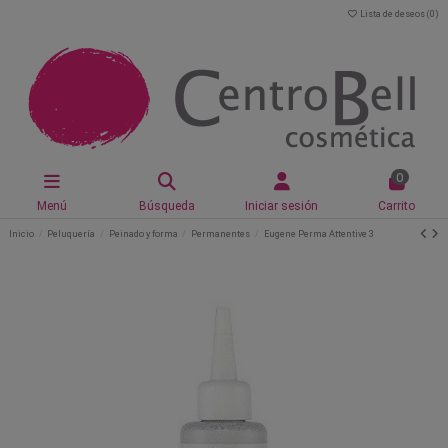
Lista de deseos (
0
)
0
Menú
Búsqueda
Iniciar sesión
Carrito
Inicio
Peluquería
Peinado y forma
Permanentes
Eugene Perma Attentive 3