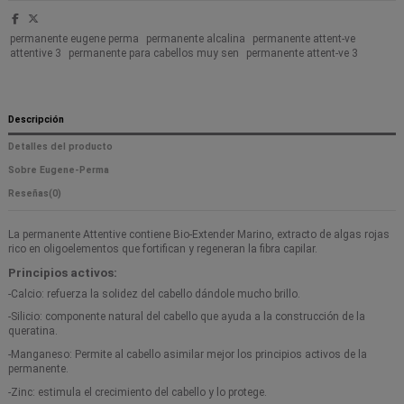
permanente eugene perma
permanente alcalina
permanente attent-ve
attentive 3
permanente para cabellos muy sen
permanente attent-ve 3
Descripción
Detalles del producto
Sobre Eugene-Perma
Reseñas
(0)
La permanente Attentive contiene Bio-Extender Marino, extracto de algas rojas
rico en oligoelementos que fortifican y regeneran la fibra capilar.
Principios activos:
-Calcio: refuerza la solidez del cabello dándole mucho brillo.
-Silicio: componente natural del cabello que ayuda a la construcción de la
queratina.
-Manganeso: Permite al cabello asimilar mejor los principios activos de la
permanente.
-Zinc: estimula el crecimiento del cabello y lo protege.