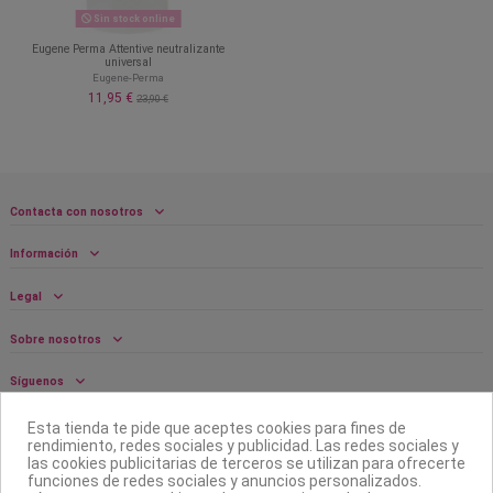
Sin stock online
Eugene Perma Attentive neutralizante
universal
Eugene-Perma
11,95 €
23,90 €
Contacta con nosotros
Información
Legal
Sobre nosotros
Síguenos
Boletín
Esta tienda te pide que aceptes cookies para fines de
rendimiento, redes sociales y publicidad. Las redes sociales y
las cookies publicitarias de terceros se utilizan para ofrecerte
funciones de redes sociales y anuncios personalizados.