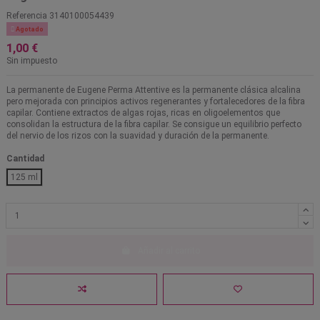
Referencia
3140100054439

Agotado
1,00 €
Sin impuesto
La permanente de Eugene Perma Attentive es la permanente clásica alcalina
pero mejorada con principios activos regenerantes y fortalecedores de la fibra
capilar. Contiene extractos de algas rojas, ricas en oligoelementos que
consolidan la estructura de la fibra capilar. Se consigue un equilibrio perfecto
del nervio de los rizos con la suavidad y duración de la permanente.
Cantidad
125 ml
Añadir al carrito