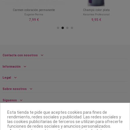
Carmen coloración permanente
Champú color plata
Eugene-Perma
Kerantea Profesional
7,99 €
9,95 €
Contacta con nosotros
Información
Legal
Sobre nosotros
Síguenos
Boletín
Esta tienda te pide que aceptes cookies para fines de
rendimiento, redes sociales y publicidad. Las redes sociales y
las cookies publicitarias de terceros se utilizan para ofrecerte
funciones de redes sociales y anuncios personalizados.