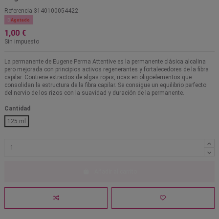
Referencia
3140100054422

Agotado
1,00 €
Sin impuesto
La permanente de Eugene Perma Attentive es la permanente clásica alcalina
pero mejorada con principios activos regenerantes y fortalecedores de la fibra
capilar. Contiene extractos de algas rojas, ricas en oligoelementos que
consolidan la estructura de la fibra capilar. Se consigue un equilibrio perfecto
del nervio de los rizos con la suavidad y duración de la permanente.
Cantidad
125 ml
Añadir al carrito