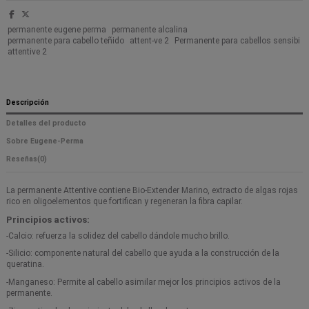
permanente eugene perma
permanente alcalina
permanente para cabello teñido
attent-ve 2
Permanente para cabellos sensibi
attentive 2
Descripción
Detalles del producto
Sobre Eugene-Perma
Reseñas
(0)
La permanente Attentive contiene Bio-Extender Marino, extracto de algas rojas
rico en oligoelementos que fortifican y regeneran la fibra capilar.
Principios activos:
-Calcio: refuerza la solidez del cabello dándole mucho brillo.
-Silicio: componente natural del cabello que ayuda a la construcción de la
queratina.
-Manganeso: Permite al cabello asimilar mejor los principios activos de la
permanente.