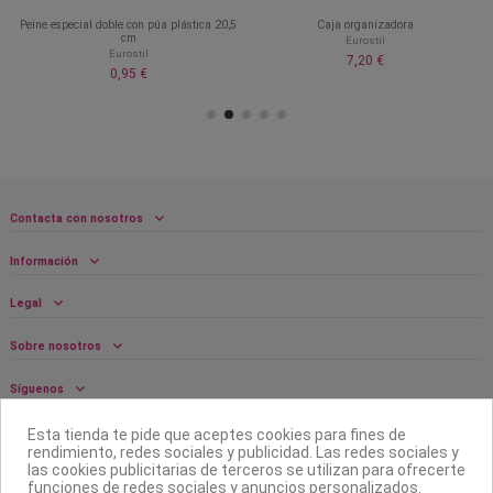
Peine especial doble con púa plástica 20,5
Caja organizadora
cm
Eurostil
Eurostil
7,20 €
0,95 €
Contacta con nosotros
Información
Legal
Sobre nosotros
Síguenos
Boletín
Esta tienda te pide que aceptes cookies para fines de
rendimiento, redes sociales y publicidad. Las redes sociales y
las cookies publicitarias de terceros se utilizan para ofrecerte
funciones de redes sociales y anuncios personalizados.