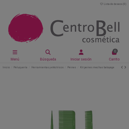
Lista de deseos (
0
)
0
Menú
Búsqueda
Iniciar sesión
Carrito
Inicio
Peluquería
Herramientas y eléctricos
Peines
Kit peines mechas balayage