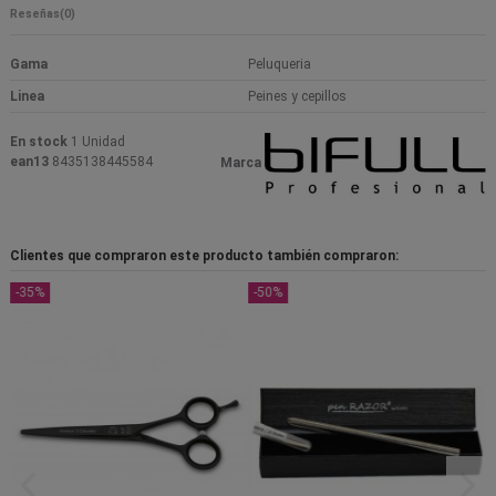
Reseñas
(0)
Gama
Peluqueria
Linea
Peines y cepillos
En stock
1 Unidad
ean13
8435138445584
Marca
Clientes que compraron este producto también compraron:
-35%
-50%