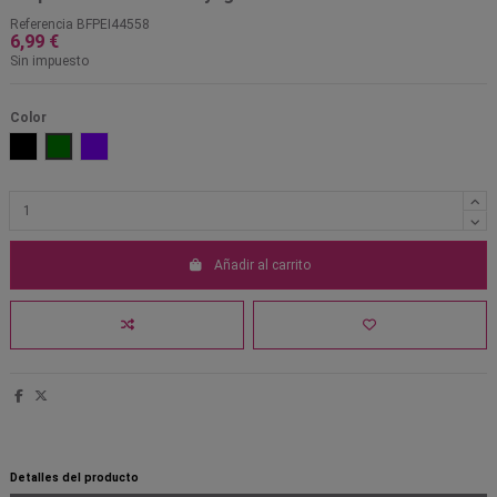
Referencia
BFPEI44558
6,99 €
Sin impuesto
Color
Negro
Verde
Violeta
Añadir al carrito
Detalles del producto