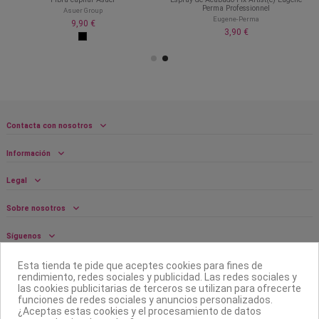
Perma Professionnel
Asuer Group
Eugene-Perma
9,90 €
3,90 €
Contacta con nosotros
Información
Legal
Sobre nosotros
Síguenos
Boletín
Esta tienda te pide que aceptes cookies para fines de
rendimiento, redes sociales y publicidad. Las redes sociales y
las cookies publicitarias de terceros se utilizan para ofrecerte
funciones de redes sociales y anuncios personalizados.
¿Aceptas estas cookies y el procesamiento de datos