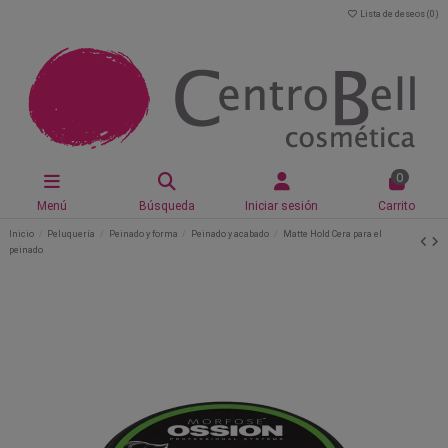
Lista de deseos (
0
)
0
Menú
Búsqueda
Iniciar sesión
Carrito
Inicio
Peluquería
Peinado y forma
Peinado y acabado
Matte Hold Cera para el
peinado