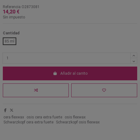
Referencia
O2873081
14,20 €
Sin impuesto
Cantidad
85 ml
Añadir al carrito
cera flexwax
osis cera extra fuerte
osis flexwax
Schwarzkopf cera extra fuerte
Schwarzkopf osis flexwax