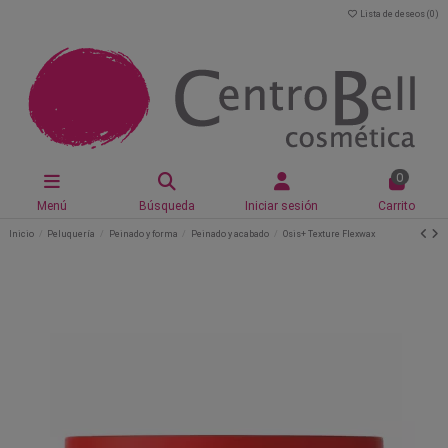
Lista de deseos (
0
)
0
Menú
Búsqueda
Iniciar sesión
Carrito
Inicio
Peluquería
Peinado y forma
Peinado y acabado
Osis+ Texture Flexwax