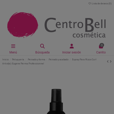
Lista de deseos (
0
)
0
Menú
Búsqueda
Iniciar sesión
Carrito
Inicio
Peluquería
Peinado y forma
Peinado y acabado
Espray Para Rizos Curl
Artist(e) Eugene Perma Professionnel