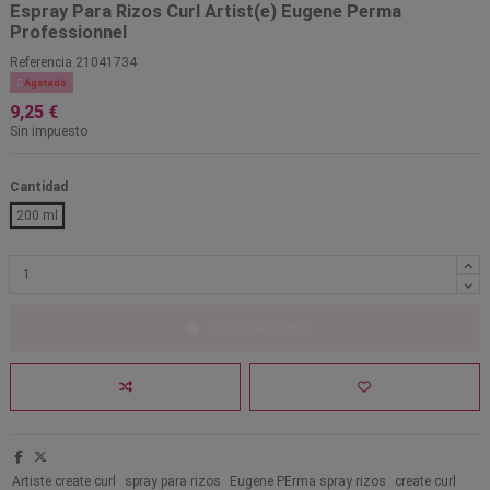
Espray Para Rizos Curl Artist(e) Eugene Perma
Professionnel
Referencia
21041734

Agotado
9,25 €
Sin impuesto
Cantidad
200 ml
Añadir al carrito
Artiste create curl
spray para rizos
Eugene PErma spray rizos
create curl